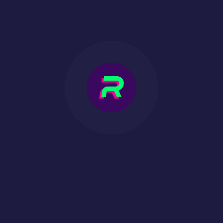
DATENSCHUTZ
COOKIE-RICHTLINIE
VERANTWORTUNGSVOLLES SPIELEN
CASINO MIT MINDESTEINZAHLUNG AUSTRALIEN
APP INSTALLIEREN