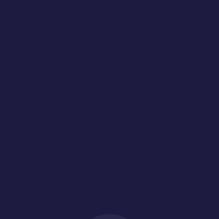
TURNIERE