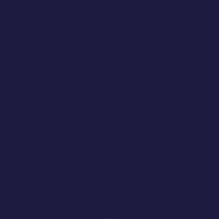
TURNIERE