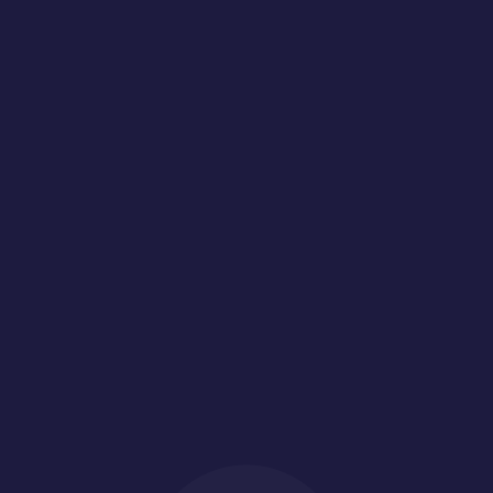
TOURNOIS