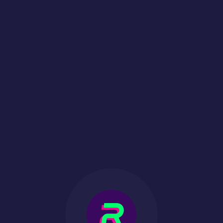
ÜBER UNS
BEZAHLMETHODEN
BLOG