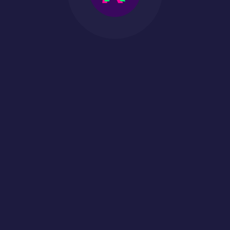
FAQ
AGB
PROMOTIONSBEDINGUNGEN
DATENSCHUTZ
COOKIE-RICHTLINIE
VERANTWORTUNGSVOLLES SPIELEN
CASINO MIT MINDESTEINZAHLUNG AUSTRALIEN
APP INSTALLIEREN