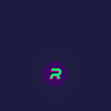
stellaren Preispools!
TREUEPROGRAMM
Alle Ihre Erfolge und Belohnungen in der Galaxie
sind nur eine Berührung des Bildschirms entfernt!