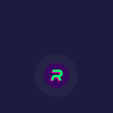
DES TOURNOIS
COSMIQUES
Saisissez votre lot de cagnottes astronomiques !
UN PROGRAMME DE
FIDÉLITÉ
Toutes vos réalisations et récompenses dans la
galaxie ne sont qu'à un toucher d'écran !