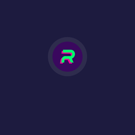
PROMOTIONSBEDINGUNGEN
DATENSCHUTZ
COOKIE-RICHTLINIE
VERANTWORTUNGSVOLLES SPIELEN
CASINO MIT MINDESTEINZAHLUNG AUSTRALIEN
APP INSTALLIEREN